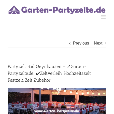
Skip
to
content
Previous
Next
Partyzelt Bad Oeynhausen – ↗️Garten-
Partyzelte.de: ✔️Zeltverleih, Hochzeitszelt,
Festzelt, Zelt Zubehör