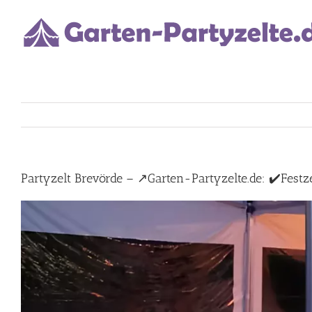
Skip
to
content
Partyzelt Brevörde – ↗️Garten-Partyzelte.de: ✔️Festzel