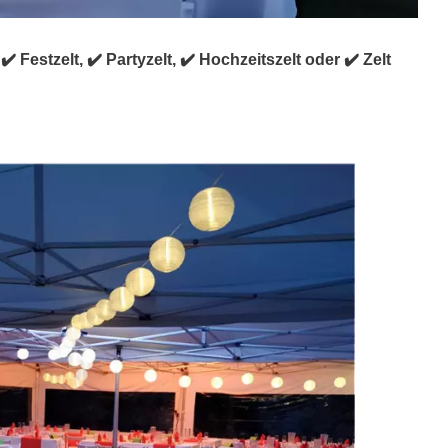
️ Festzelt, ✔️ Partyzelt, ✔️ Hochzeitszelt oder ✔️ Zelt