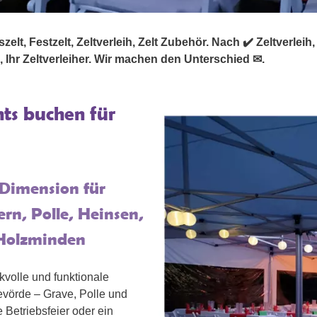
lt, Festzelt, Zeltverleih, Zelt Zubehör. Nach ✔️ Zeltverleih, ✔
 Ihr Zeltverleiher. Wir machen den Unterschied ✉.
nts buchen für
 Dimension für
rn, Polle, Heinsen,
 Holzminden
volle und funktionale
evörde – Grave, Polle und
 Betriebsfeier oder ein