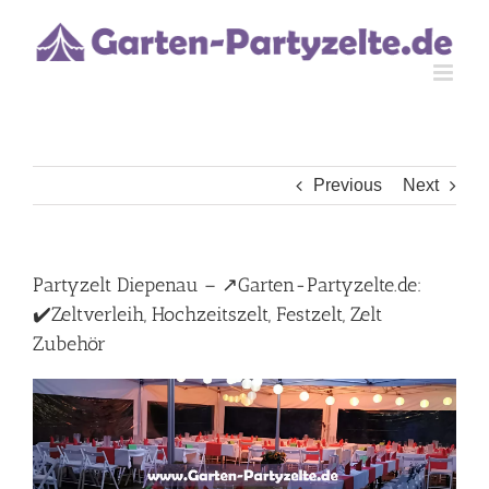
Skip
to
content
Previous
Next
Partyzelt Diepenau – ↗️Garten-Partyzelte.de:
✔️Zeltverleih, Hochzeitszelt, Festzelt, Zelt
Zubehör