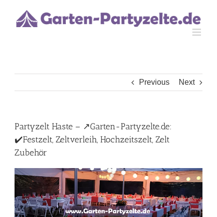
Skip
to
content
Previous
Next
Partyzelt Haste – ↗️Garten-Partyzelte.de:
✔️Festzelt, Zeltverleih, Hochzeitszelt, Zelt
Zubehör