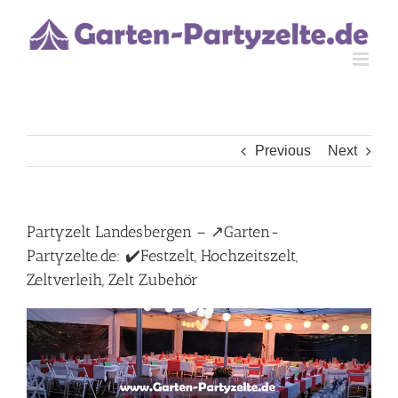
Skip
to
content
Previous
Next
Partyzelt Landesbergen – ↗️Garten-
Partyzelte.de: ✔️Festzelt, Hochzeitszelt,
Zeltverleih, Zelt Zubehör