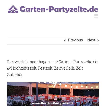
Skip
to
content
Previous
Next
Partyzelt Langenhagen – ↗️Garten-Partyzelte.de:
✔️Hochzeitszelt, Festzelt, Zeltverleih, Zelt
Zubehör