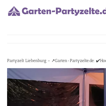
Skip
to
content
Partyzelt Liebenburg – ↗️Garten-Partyzelte.de: ✔️Hoch