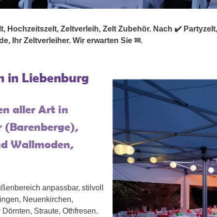
 Hochzeitszelt, Zeltverleih, Zelt Zubehör. Nach ✔️ Partyzelt, 
, Ihr Zeltverleiher. Wir erwarten Sie ✉.
n in Liebenburg
n aller Art in
er (Barenberge),
und Wallmoden,
ßenbereich anpassbar, stilvoll
ringen, Neuenkirchen,
Dörnten, Straute, Othfresen.