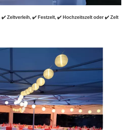
✔️ Zeltverleih, ✔️ Festzelt, ✔️ Hochzeitszelt oder ✔️ Zelt