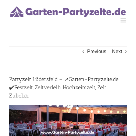
Skip
to
content
Previous
Next
Partyzelt Lüdersfeld – ↗️Garten-Partyzelte.de:
✔️Festzelt, Zeltverleih, Hochzeitszelt, Zelt
Zubehör