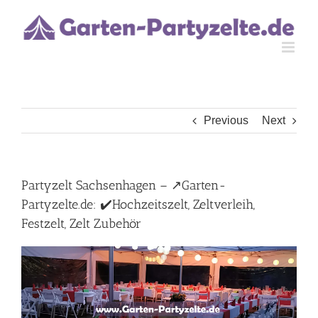
Skip
to
content
Previous
Next
Partyzelt Sachsenhagen – ↗️Garten-
Partyzelte.de: ✔️Hochzeitszelt, Zeltverleih,
Festzelt, Zelt Zubehör