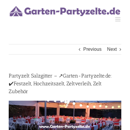
Skip
to
content
Previous
Next
Partyzelt Salzgitter – ↗️Garten-Partyzelte.de:
✔️Festzelt, Hochzeitszelt, Zeltverleih, Zelt
Zubehör