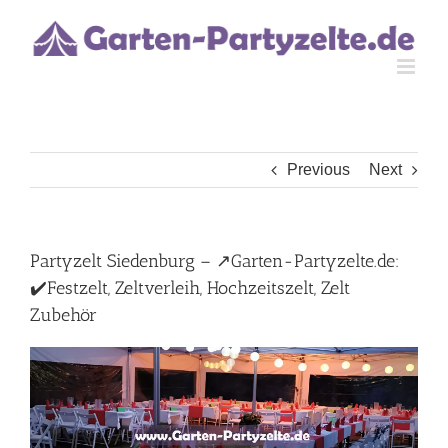
Skip
to
content
Previous
Next
Partyzelt Siedenburg – ↗️Garten-Partyzelte.de:
✔️Festzelt, Zeltverleih, Hochzeitszelt, Zelt
Zubehör