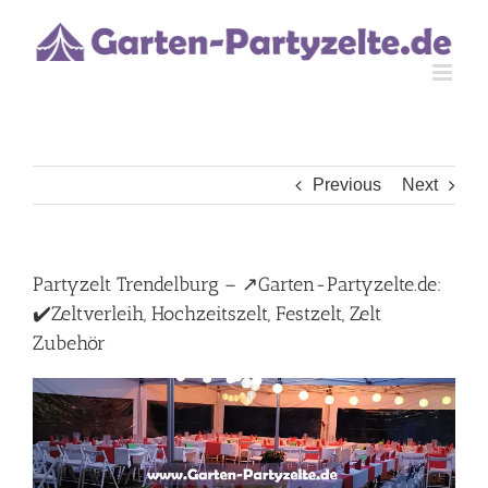
Skip
to
content
Previous
Next
Partyzelt Trendelburg – ↗️Garten-Partyzelte.de:
✔️Zeltverleih, Hochzeitszelt, Festzelt, Zelt
Zubehör