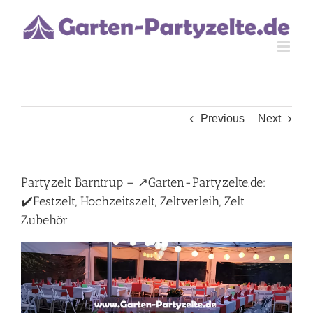
Skip
to
content
Previous
Next
Partyzelt Barntrup – ↗️Garten-Partyzelte.de:
✔️Festzelt, Hochzeitszelt, Zeltverleih, Zelt
Zubehör