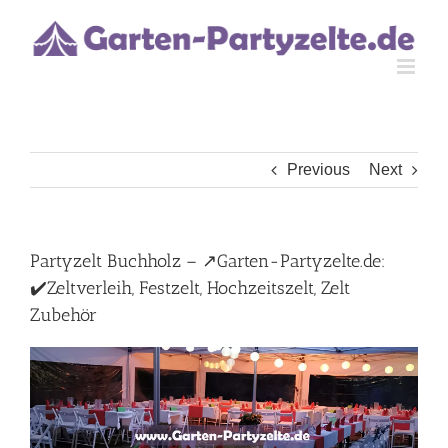
Skip
to
content
Previous
Next
Partyzelt Buchholz – ↗️Garten-Partyzelte.de:
✔️Zeltverleih, Festzelt, Hochzeitszelt, Zelt
Zubehör