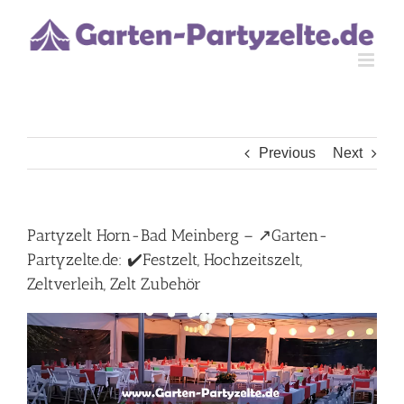
Skip
to
content
Previous
Next
Partyzelt Horn-Bad Meinberg – ↗️Garten-
Partyzelte.de: ✔️Festzelt, Hochzeitszelt,
Zeltverleih, Zelt Zubehör