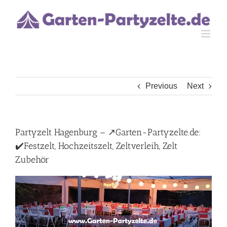
Skip
to
content
Previous
Next
Partyzelt Hagenburg – ↗️Garten-Partyzelte.de:
✔️Festzelt, Hochzeitszelt, Zeltverleih, Zelt
Zubehör