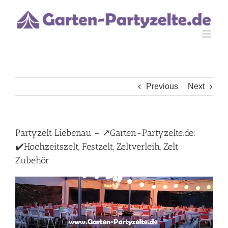
Skip
to
content
Previous
Next
Partyzelt Liebenau – ↗️Garten-Partyzelte.de:
✔️Hochzeitszelt, Festzelt, Zeltverleih, Zelt
Zubehör