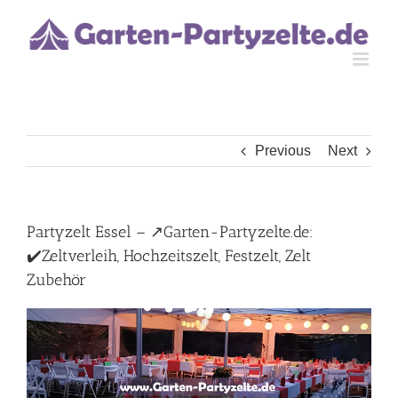
Skip
to
content
Previous
Next
Partyzelt Essel – ↗️Garten-Partyzelte.de:
✔️Zeltverleih, Hochzeitszelt, Festzelt, Zelt
Zubehör