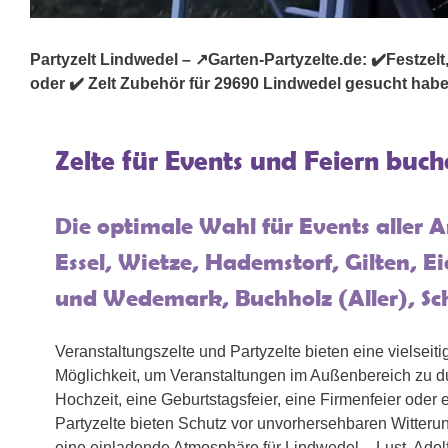
Partyzelt Lindwedel – ↗️Garten-Partyzelte.de: ✔️Festzelt,
oder ✔️ Zelt Zubehör für 29690 Lindwedel gesucht haben: 
Zelte für Events und Feiern buc
Die optimale Wahl für Events aller A
Essel, Wietze, Hademstorf, Gilten, E
und Wedemark, Buchholz (Aller), S
Veranstaltungszelte und Partyzelte bieten eine vielseitig
Möglichkeit, um Veranstaltungen im Außenbereich zu d
Hochzeit, eine Geburtstagsfeier, eine Firmenfeier oder 
Partyzelte bieten Schutz vor unvorhersehbaren Witter
eine einladende Atmosphäre für Lindwedel – Lust, Adol