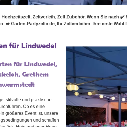
 Hochzeitszelt, Zeltverleih, Zelt Zubehör. Wenn Sie nach ✔️ Fes
➡️ Garten-Partyzelte.de, Ihr Zeltverleiher. Ihre erste Wahl f
hen für Lindwedel
rten für Lindwedel,
ickeloh, Grethem
chwarmstedt
e, stilvolle und praktische
urchführen. Ob es eine
ein größeres Event ist, unsere
ungsbedingungen und schaffen
fsglück, Heidland oder Hope,