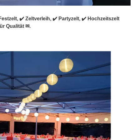
tzelt, ✔️ Zeltverleih, ✔️ Partyzelt, ✔️ Hochzeitszelt
ür Qualität ✉.