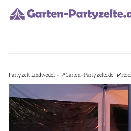
Skip
to
content
Partyzelt Lindwedel – ↗️Garten-Partyzelte.de: ✔️Hochz